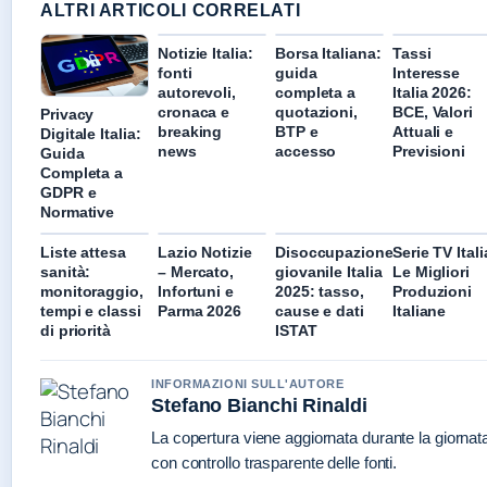
ALTRI ARTICOLI CORRELATI
Notizie Italia:
Borsa Italiana:
Tassi
fonti
guida
Interesse
autorevoli,
completa a
Italia 2026:
cronaca e
quotazioni,
BCE, Valori
Privacy
breaking
BTP e
Attuali e
Digitale Italia:
news
accesso
Previsioni
Guida
Completa a
GDPR e
Normative
Liste attesa
Lazio Notizie
Disoccupazione
Serie TV Itali
sanità:
– Mercato,
giovanile Italia
Le Migliori
monitoraggio,
Infortuni e
2025: tasso,
Produzioni
tempi e classi
Parma 2026
cause e dati
Italiane
di priorità
ISTAT
INFORMAZIONI SULL'AUTORE
Stefano Bianchi Rinaldi
La copertura viene aggiornata durante la giornat
con controllo trasparente delle fonti.