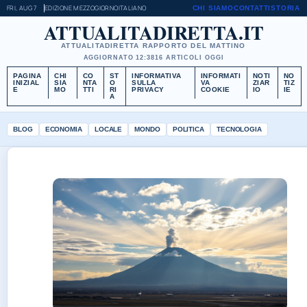
FRI, AUG 7
EDIZIONE MEZZOGIORNO
ITALIANO
CHI SIAMO
CONTATTI
STORIA
ATTUALITADIRETTA.IT
ATTUALITADIRETTA RAPPORTO DEL MATTINO
AGGIORNATO 12:38
16 ARTICOLI OGGI
PAGINA
CHI
CO
ST
INFORMATIVA
INFORMATI
NOTI
NO
INIZIAL
SIA
NTA
O
SULLA
VA
ZIAR
TIZ
E
MO
TTI
RI
PRIVACY
COOKIE
IO
IE
A
BLOG
ECONOMIA
LOCALE
MONDO
POLITICA
TECNOLOGIA