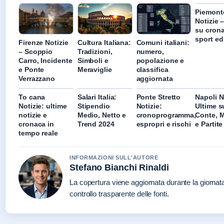
Piemont
Notizie 
su crona
sport ed
Firenze Notizie
Cultura Italiana:
Comuni italiani:
– Scoppio
Tradizioni,
numero,
Carro, Incidente
Simboli e
popolazione e
e Ponte
Meraviglie
classifica
Verrazzano
aggiornata
To cana
Salari Italia:
Ponte Stretto
Napoli N
Notizie: ultime
Stipendio
Notizie:
Ultime s
notizie e
Medio, Netto e
cronoprogramma,
Conte, 
cronaca in
Trend 2024
espropri e rischi
e Partite
tempo reale
INFORMAZIONI SULL'AUTORE
Stefano Bianchi Rinaldi
La copertura viene aggiornata durante la giornat
controllo trasparente delle fonti.