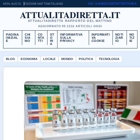
MON, AUG 10
EDIZIONE MATTINA
ITALIANO
CHI SIAMO
CONTATTI
STORIA
ATTUALITADIRETTA.IT
ATTUALITADIRETTA RAPPORTO DEL MATTINO
AGGIORNATO 05:12
16 ARTICOLI OGGI
PAGINA
CHI
CO
ST
INFORMATIVA
INFORMATI
NOTI
NO
INIZIAL
SIA
NTA
O
SULLA
VA
ZIAR
TIZ
E
MO
TTI
RI
PRIVACY
COOKIE
IO
IE
A
BLOG
ECONOMIA
LOCALE
MONDO
POLITICA
TECNOLOGIA