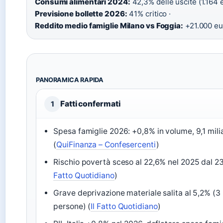
Consumi alimentari 2024:
42,3% delle uscite (1.164 e
Previsione bollette 2026:
41% critico ·
Reddito medio famiglie Milano vs Foggia:
+21.000 eu
PANORAMICA RAPIDA
Fatti confermati
1
Spesa famiglie 2026: +0,8% in volume, 9,1 milia
(
QuiFinanza – Confesercenti
)
Rischio povertà sceso al 22,6% nel 2025 dal 23
Fatto Quotidiano
)
Grave deprivazione materiale salita al 5,2% (3 m
persone) (
Il Fatto Quotidiano
)