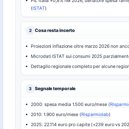
PIL Italia +0,8% nel 2026, deflatore spesa fami
(
ISTAT
)
Cosa resta incerto
2
Proiezioni inflazione oltre marzo 2026 non an
Microdati ISTAT sui consumi 2025 parzialmente
Dettaglio regionale completo per alcune region
Segnale temporale
3
2000: spesa media 1.500 euro/mese (
Risparmi
2010: 1.900 euro/mese (
Risparmiolab
)
2025: 22.114 euro pro capite (+239 euro vs 20