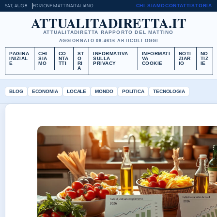
SAT, AUG 8
EDIZIONE MATTINA
ITALIANO
CHI SIAMO
CONTATTI
STORIA
ATTUALITADIRETTA.IT
ATTUALITADIRETTA RAPPORTO DEL MATTINO
AGGIORNATO 08:46
16 ARTICOLI OGGI
PAGINA
CHI
CO
ST
INFORMATIVA
INFORMATI
NOTI
NO
INIZIAL
SIA
NTA
O
SULLA
VA
ZIAR
TIZ
E
MO
TTI
RI
PRIVACY
COOKIE
IO
IE
A
BLOG
ECONOMIA
LOCALE
MONDO
POLITICA
TECNOLOGIA