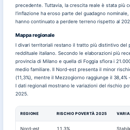
precedente. Tuttavia, la crescita reale è stata più 
l’inflazione ha eroso parte del guadagno nominale, e 
hanno continuato a perdere terreno rispetto al 202
Mappa regionale
I divari territoriali restano il tratto più distintivo d
reddituale italiano. Secondo le elaborazioni più recen
provincia di Milano e quella di Foggia sfiora i 21.00
medio familiare. Il Nord-est presenta il minor risch
(11,3%), mentre il Mezzogiorno raggiunge il 38,4% —
I dati regionali mostrano le variazioni del rischio pov
2025.
REGIONE
RISCHIO POVERTÀ 2025
VARIA
Nord-est
11,3%
Stabil