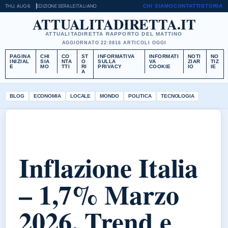
THU, AUG 6
EDIZIONE SERALE
ITALIANO
CHI SIAMO
CONTATTI
STORIA
ATTUALITADIRETTA.IT
ATTUALITADIRETTA RAPPORTO DEL MATTINO
AGGIORNATO 22:08
16 ARTICOLI OGGI
PAGINA
CHI
CO
ST
INFORMATIVA
INFORMATI
NOTI
NO
INIZIAL
SIA
NTA
O
SULLA
VA
ZIAR
TIZ
E
MO
TTI
RI
PRIVACY
COOKIE
IO
IE
A
BLOG
ECONOMIA
LOCALE
MONDO
POLITICA
TECNOLOGIA
Inflazione Italia
– 1,7% Marzo
2026, Trend e