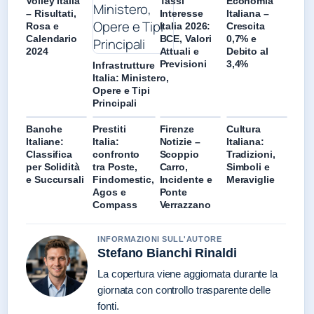
Volley Italia
Tassi
Economia
– Risultati,
Interesse
Italiana –
Rosa e
Italia 2026:
Crescita
Calendario
BCE, Valori
0,7% e
2024
Attuali e
Debito al
Previsioni
3,4%
Infrastrutture
Italia: Ministero,
Opere e Tipi
Principali
Banche
Prestiti
Firenze
Cultura
Italiane:
Italia:
Notizie –
Italiana:
Classifica
confronto
Scoppio
Tradizioni,
per Solidità
tra Poste,
Carro,
Simboli e
e Succursali
Findomestic,
Incidente e
Meraviglie
Agos e
Ponte
Compass
Verrazzano
INFORMAZIONI SULL'AUTORE
Stefano Bianchi Rinaldi
La copertura viene aggiornata durante la
giornata con controllo trasparente delle
fonti.