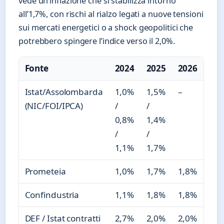
vede un’inflazione che si stabilizza intorno
all’1,7%, con rischi al rialzo legati a nuove tensioni
sui mercati energetici o a shock geopolitici che
potrebbero spingere l’indice verso il 2,0%.
Fonte
2024
2025
2026
Istat/Assolombarda
1,0%
1,5%
–
(NIC/FOI/IPCA)
/
/
0,8%
1,4%
/
/
1,1%
1,7%
Prometeia
1,0%
1,7%
1,8%
Confindustria
1,1%
1,8%
1,8%
DEF / Istat contratti
2,7%
2,0%
2,0%