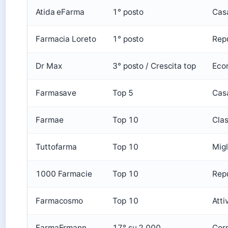
Atida eFarma
1° posto
Casa
Farmacia Loreto
1° posto
Repu
Dr Max
3° posto / Crescita top
Eco
Farmasave
Top 5
Casa
Farmae
Top 10
Clas
Tuttofarma
Top 10
Mig
1000 Farmacie
Top 10
Repu
Farmacosmo
Top 10
Atti
FarmaErmann
17° su 2.000
Cor