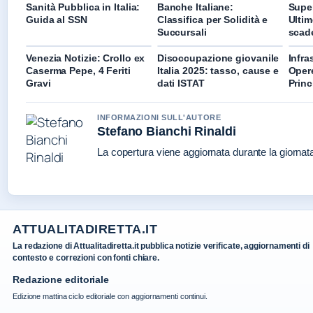
Sanità Pubblica in Italia:
Banche Italiane:
Supe
Guida al SSN
Classifica per Solidità e
Ultim
Succursali
scad
Venezia Notizie: Crollo ex
Disoccupazione giovanile
Infras
Caserma Pepe, 4 Feriti
Italia 2025: tasso, cause e
Opere
Gravi
dati ISTAT
Princ
INFORMAZIONI SULL'AUTORE
Stefano Bianchi Rinaldi
La copertura viene aggiornata durante la giornata 
ATTUALITADIRETTA.IT
La redazione di Attualitadiretta.it pubblica notizie verificate, aggiornamenti di
contesto e correzioni con fonti chiare.
Redazione editoriale
Edizione mattina ciclo editoriale con aggiornamenti continui.