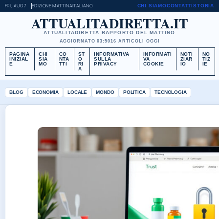
FRI, AUG 7
EDIZIONE MATTINA
ITALIANO
CHI SIAMO
CONTATTI
STORIA
ATTUALITADIRETTA.IT
ATTUALITADIRETTA RAPPORTO DEL MATTINO
AGGIORNATO 03:50
16 ARTICOLI OGGI
PAGINA
CHI
CO
ST
INFORMATIVA
INFORMATI
NOTI
NO
INIZIAL
SIA
NTA
O
SULLA
VA
ZIAR
TIZ
E
MO
TTI
RI
PRIVACY
COOKIE
IO
IE
A
BLOG
ECONOMIA
LOCALE
MONDO
POLITICA
TECNOLOGIA