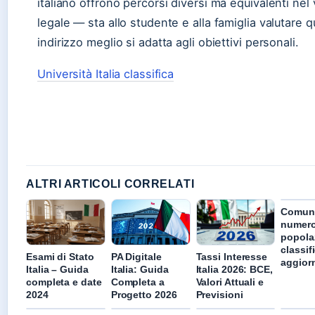
italiano offrono percorsi diversi ma equivalenti nel 
legale — sta allo studente e alla famiglia valutare q
indirizzo meglio si adatta agli obiettivi personali.
Università Italia classifica
ALTRI ARTICOLI CORRELATI
Comuni 
numero
popola
classif
Esami di Stato
PA Digitale
Tassi Interesse
aggior
Italia – Guida
Italia: Guida
Italia 2026: BCE,
completa e date
Completa a
Valori Attuali e
2024
Progetto 2026
Previsioni