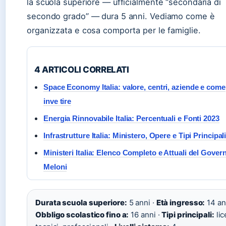
la scuola superiore — ufficialmente “secondaria di
secondo grado” — dura 5 anni. Vediamo come è
organizzata e cosa comporta per le famiglie.
4 ARTICOLI CORRELATI
Space Economy Italia: valore, centri, aziende e come
inve tire
Energia Rinnovabile Italia: Percentuali e Fonti 2023
Infrastrutture Italia: Ministero, Opere e Tipi Principal
Ministeri Italia: Elenco Completo e Attuali del Gover
Meloni
Durata scuola superiore:
5 anni ·
Età ingresso:
14 ann
Obbligo scolastico fino a:
16 anni ·
Tipi principali:
lic