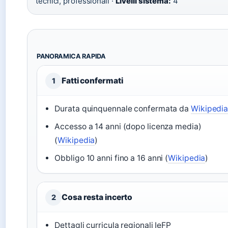
tecnici, professionali ·
Livelli sistema:
4
PANORAMICA RAPIDA
Fatti confermati
1
Durata quinquennale confermata da
Wikipedi
Accesso a 14 anni (dopo licenza media)
(
Wikipedia
)
Obbligo 10 anni fino a 16 anni (
Wikipedia
)
Cosa resta incerto
2
Dettagli curricula regionali IeFP