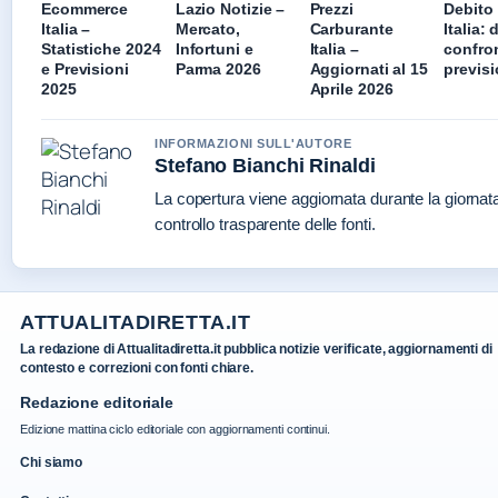
Ecommerce
Lazio Notizie –
Prezzi
Debito
Italia –
Mercato,
Carburante
Italia: 
Statistiche 2024
Infortuni e
Italia –
confron
e Previsioni
Parma 2026
Aggiornati al 15
previsi
2025
Aprile 2026
INFORMAZIONI SULL'AUTORE
Stefano Bianchi Rinaldi
La copertura viene aggiornata durante la giornat
controllo trasparente delle fonti.
ATTUALITADIRETTA.IT
La redazione di Attualitadiretta.it pubblica notizie verificate, aggiornamenti di
contesto e correzioni con fonti chiare.
Redazione editoriale
Edizione mattina ciclo editoriale con aggiornamenti continui.
Chi siamo