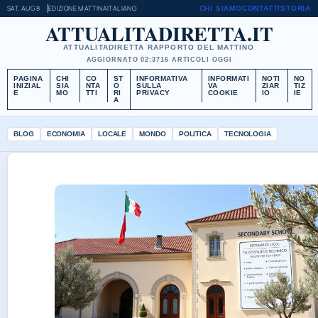
SAT, AUG 8
EDIZIONE MATTINA
ITALIANO
CHI SIAMO
CONTATTI
STORIA
ATTUALITADIRETTA.IT
ATTUALITADIRETTA RAPPORTO DEL MATTINO
AGGIORNATO 02:37
16 ARTICOLI OGGI
PAGINA
CHI
CO
ST
INFORMATIVA
INFORMATI
NOTI
NO
INIZIAL
SIA
NTA
O
SULLA
VA
ZIAR
TIZ
E
MO
TTI
RI
PRIVACY
COOKIE
IO
IE
A
BLOG
ECONOMIA
LOCALE
MONDO
POLITICA
TECNOLOGIA